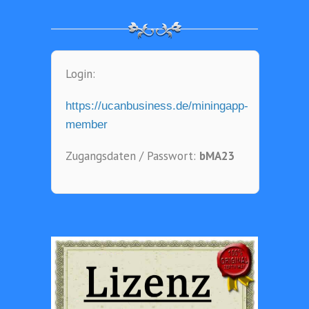
Login:
https://ucanbusiness.de/miningapp-
member
Zugangsdaten / Passwort:
bMA23