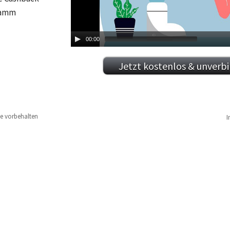
ramm
00:00
Jetzt kostenlos & unverb
te vorbehalten
I