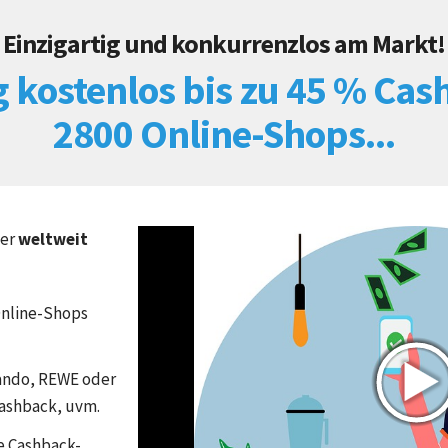
Einzigartig und konkurrenzlos am Markt!
g kostenlos
bis zu 45 % Cas
2800 Online-Shops...
Video-
der
weltweit
Player
Online-Shops
ando, REWE oder
Cashback, uvm.
e Cashback-