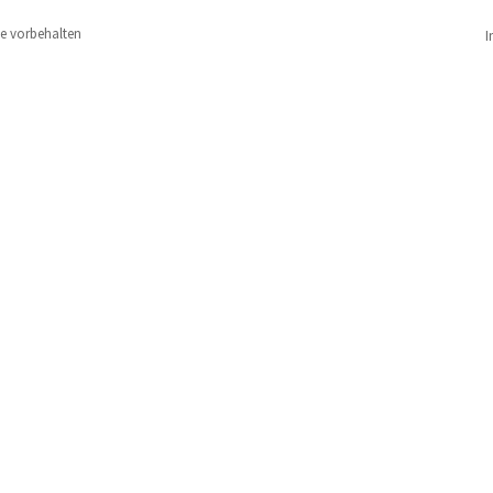
te vorbehalten
I