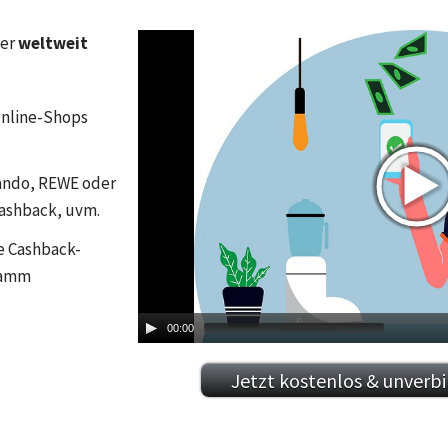
Video-
der
weltweit
Player
Online-Shops
ando, REWE oder
Cashback, uvm.
e Cashback-
ramm
00:00
Jetzt kostenlos & unverb