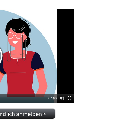
07:06
indlich anmelden >