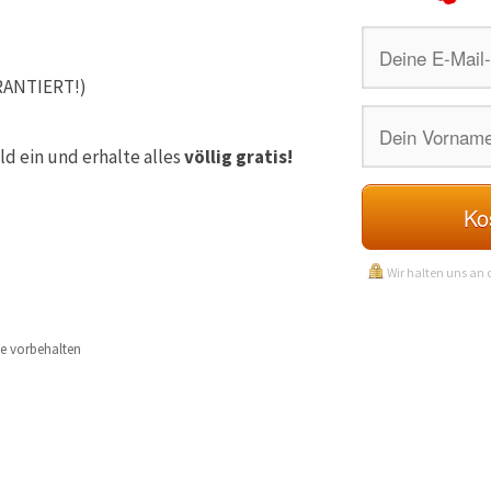
ARANTIERT!)
ld ein und erhalte alles
völlig gratis!
Ko
Wir halten uns an
te vorbehalten