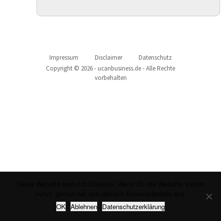
Impressum
Disclaimer
Datenschutz
Copyright © 2026 - ucanbusiness.de - Alle Rechte
vorbehalten
Diese Website benutzt Cookies. Wenn Du die Website weiter
nutzt, gehen wir von deinem Einverständnis aus.
OK
Ablehnen
Datenschutzerklärung