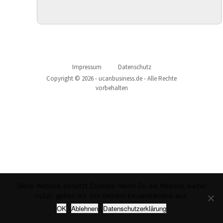
Impressum
Datenschutz
Copyright © 2026 - ucanbusiness.de - Alle Rechte
vorbehalten
Diese Website benutzt Cookies. Wenn Du die Website weiter
nutzt, gehen wir von deinem Einverständnis aus.
OK
Ablehnen
Datenschutzerklärung