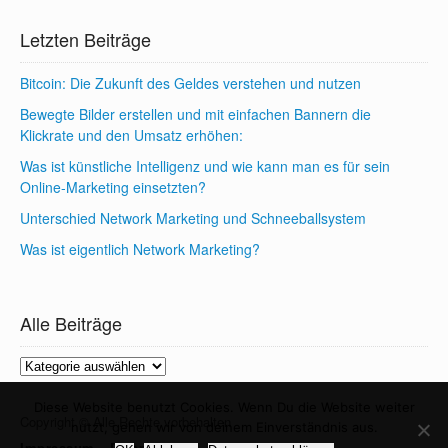
Letzten Beiträge
Bitcoin: Die Zukunft des Geldes verstehen und nutzen
Bewegte Bilder erstellen und mit einfachen Bannern die
Klickrate und den Umsatz erhöhen:
Was ist künstliche Intelligenz und wie kann man es für sein
Online-Marketing einsetzten?
Unterschied Network Marketing und Schneeballsystem
Was ist eigentlich Network Marketing?
Alle Beiträge
Alle
Beiträge
Diese Website benutzt Cookies. Wenn Du die Website weiter
Copyright © Alle Rechte vorbehalten
nutzt, gehen wir von deinem Einverständnis aus.
Impressum
Datenschutz